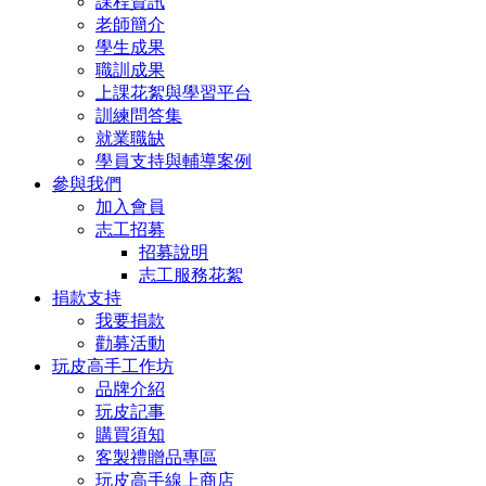
課程資訊
老師簡介
學生成果
職訓成果
上課花絮與學習平台
訓練問答集
就業職缺
學員支持與輔導案例
參與我們
加入會員
志工招募
招募說明
志工服務花絮
捐款支持
我要捐款
勸募活動
玩皮高手工作坊
品牌介紹
玩皮記事
購買須知
客製禮贈品專區
玩皮高手線上商店