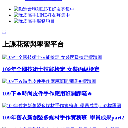
:::
上課花絮與學習平台
109年全國技術士技能檢定-女裝丙級檢定
109下🔥時尚皮件手作應用班開課囉🔥
109年舊衣新創暨多媒材手作實務班_學員成果part2