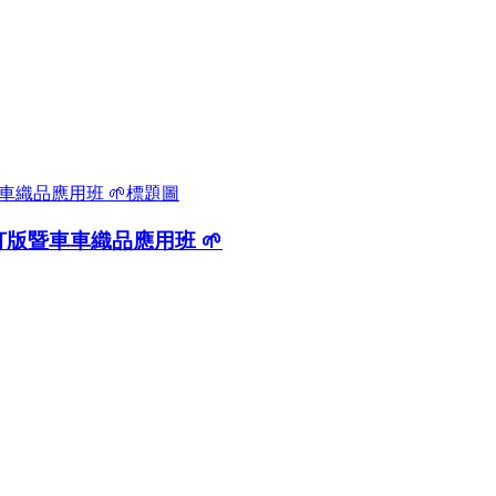
打版暨車車織品應用班 🌱