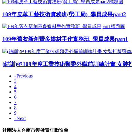
109年皮革工藝技術實務班(勞工局)_學員成果part2
109年舊衣新創暨多媒材手作實務班_學員成果part1
(結訓)🌱109年度工業技術類委外職前訓練計畫 女裝
«
Previous
3
4
5
6
7
8
9
»
Next
社團法人台南市復健青年勵進會